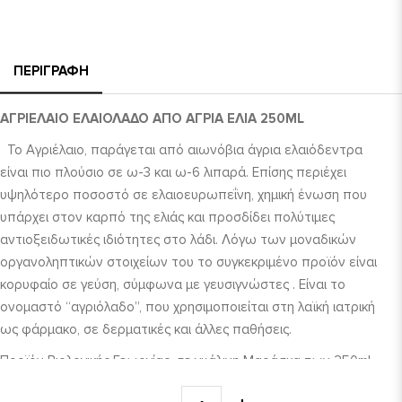
ΠΕΡΙΓΡΑΦΉ
ΑΓΡΙΕΛΑΙΟ ΕΛΑΙΟΛΑΔΟ ΑΠΟ ΑΓΡΙΑ ΕΛΙΑ 250ML
Το Αγριέλαιο, παράγεται από αιωνόβια άγρια ελαιόδεντρα
είναι πιο πλούσιο σε ω-3 και ω-6 λιπαρά. Επίσης περιέχει
υψηλότερο ποσοστό σε ελαιοευρωπεΐνη, χημική ένωση που
υπάρχει στον καρπό της ελιάς και προσδίδει πολύτιμες
αντιοξειδωτικές ιδιότητες στο λάδι. Λόγω των μοναδικών
οργανοληπτικών στοιχείων του το συγκεκριμένο προϊόν είναι
κορυφαίο σε γεύση, σύμφωνα με γευσιγνώστες . Είναι το
ονομαστό “αγριόλαδο”, που χρησιμοποιείται στη λαϊκή ιατρική
ως φάρμακο, σε δερματικές και άλλες παθήσεις.
Προϊόν Βιολογικής Γεωργίας, σε γυάλινη Μαράσκα των 250ml.