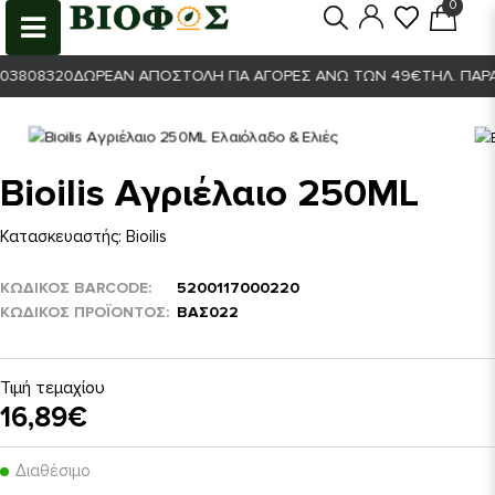
0
0
3808320
ΔΩΡΕΆΝ ΑΠΟΣΤΟΛΉ ΓΙΑ ΑΓΟΡΈΣ ΆΝΩ ΤΩΝ 49€
ΤΗΛ. ΠΑΡΑΓ
Bioilis Αγριέλαιο 250ML
Κατασκευαστής:
Bioilis
ΚΩΔΙΚΟΣ BARCODE
5200117000220
ΚΩΔΙΚΌΣ ΠΡΟΪΌΝΤΟΣ
ΒΑΣ022
Τιμή τεμαχίου
16,89€
Διαθέσιμο