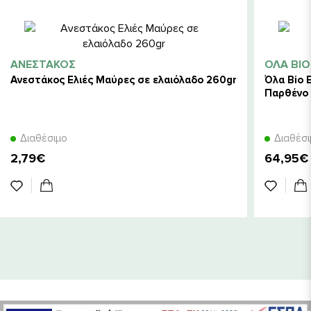
ΑΝΕΣΤΆΚΟΣ
ΌΛΑ BIO
Ανεστάκος Ελιές Μαύρες σε ελαιόλαδο 260gr
Όλα Bio 
Παρθένο 
Διαθέσιμο
Διαθέσ
2,79€
64,95€