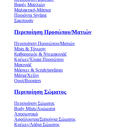
Βαφές Μαλλιών
Μαλακτική-Μάσκα
Προιόντα Styling
Σαμπουάν
Περιποίηση Προσώπου/Ματιών
Περιποίηση Προσώπου/Ματιών
Mists & Τόνωση
Καθαρισμός & Ντεμακιγιάζ
Κρέμες/Έλαια Προσώπου
Μακιγιάζ
Μάσκες & Scrub/peelings
Μάτια/Χείλη
Οροί/Boosters
Περιποίηση Σώματος
Περιποίηση Σώματος
Body Mists/Αρώματα
Αποσμητικά
Αφρόλουτρα/Σαπούνια Σώματος
Κρέμες/Λάδια Σώματος