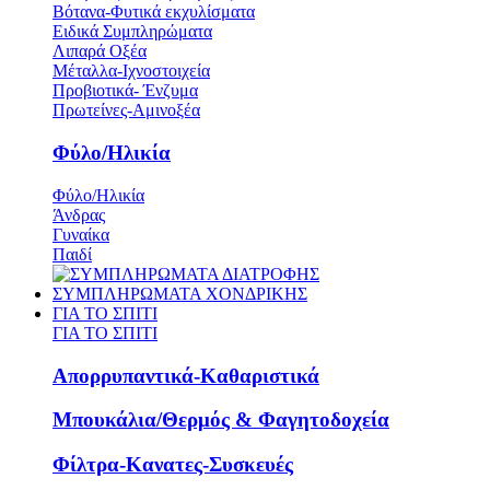
Βότανα-Φυτικά εκχυλίσματα
Ειδικά Συμπληρώματα
Λιπαρά Οξέα
Μέταλλα-Ιχνοστοιχεία
Προβιοτικά- Ένζυμα
Πρωτείνες-Αμινοξέα
Φύλο/Ηλικία
Φύλο/Ηλικία
Άνδρας
Γυναίκα
Παιδί
ΣΥΜΠΛΗΡΩΜΑΤΑ ΧΟΝΔΡΙΚΗΣ
ΓΙΑ ΤΟ ΣΠΙΤΙ
ΓΙΑ ΤΟ ΣΠΙΤΙ
Απορρυπαντικά-Καθαριστικά
Μπουκάλια/Θερμός & Φαγητοδοχεία
Φίλτρα-Κανατες-Συσκευές