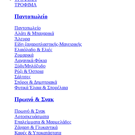
ΤΡΟΦΙΜΑ
Παντοπωλείο
Παντοπωλείο
Αλάτι & Μπαχαρικά
Άλευρα
Είδη ζαχαροπλαστικής-Μαγειρικής
Ελαιόλαδο & Ελιές
Ζυμαρικά
Λαχανικά-Φύκια
Ξύδι/Μηλόξυδο
Ρύζι & Όσπρια
Σάλτσες
Σπόροι & Δημητριακά
Φυτικά Έλαια & Σπορέλαια
Πρωινό & Σνακ
Πρωινό & Σνακ
Αρτοσκευάσματα
Επαλείμματα & Μαρμελάδες
Ζάχαρη & Γλυκαντικά
Καφές & Υποκατάστατα