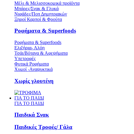
Μέλι & Μελισσοκομικά προϊόντα
Μπάρες/Σνακ & Γλυκά
Νιφάδες/Ποπ Δημητριακών
Ξηροί Καρποί & Φρούτα
Ροφήματα & Superfoods
Ροφήματα & Superfoods
Ελιξήρια- Αλόη
Τσάι/Βότανα & Αφεψήματα
Υπετροφές
Φυτικά Ροφήματα
Χυμοί -Αναψυκτικά
Χωρίς γλουτένη
ΓΙΑ ΤΟ ΠΑΙΔΙ
ΓΙΑ ΤΟ ΠΑΙΔΙ
Παιδικά Σνακ
Παιδικές Τροφές/ Γάλα