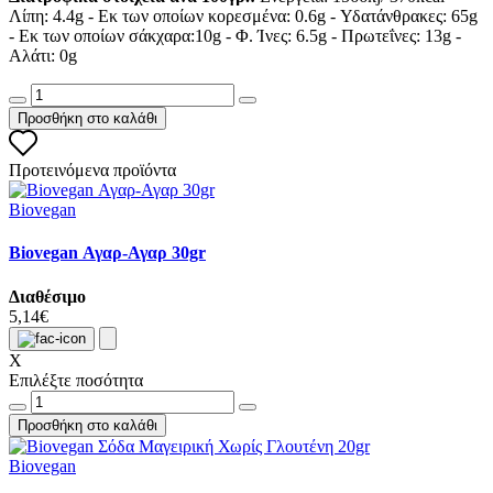
Λίπη: 4.4g - Εκ των οποίων κορεσμένα: 0.6g - Υδατάνθρακες: 65g
- Εκ των οποίων σάκχαρα:10g - Φ. Ίνες: 6.5g - Πρωτεΐνες: 13g -
Αλάτι: 0g
Προσθήκη στο καλάθι
Προτεινόμενα προϊόντα
Biovegan
Biovegan Αγαρ-Αγαρ 30gr
Διαθέσιμο
5,14€
X
Επιλέξτε ποσότητα
Προσθήκη στο καλάθι
Biovegan