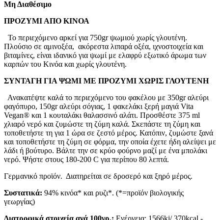
Μη Διαθέσιμο
ΠΡΟΖΥΜΙ ΑΠΟ ΚΙΝΟΑ
Το περιεχόμενο αρκεί για 750gr ψωμιού χωρίς γλουτένη.
Πλούσιο σε αμινοξέα, ακόρεστα λιπαρά οξέα, ιχνοστοιχεία και
βιταμίνες, είναι ιδανικό για ψωμί με ελαφρύ εξωτικό άρωμα των
καρπών του Κινόα και χωρίς γλουτένη.
ΣΥΝΤΑΓΗ ΓΙΑ ΨΩΜΙ ΜΕ ΠΡΟΖΥΜΙ ΧΩΡΙΣ ΓΛΟΥΤΕΝΗ
Ανακατέψτε καλά το περιεχόμενο του φακέλου με 350gr αλεύρι
φαγόπυρο, 150gr αλεύρι σόγιας, 1 φακελάκι ξερή μαγιά Vita
Vegan® και 1 κουταλάκι θαλασσινό αλάτι. Προσθέστε 375 ml
χλιαρό νερό και ζυμώστε τη ζύμη καλά. Σκεπάστε τη ζύμη και
τοποθετήστε τη για 1 ώρα σε ζεστό μέρος. Κατόπιν, ζυμώστε ξανά
και τοποθετήστε τη ζύμη σε φόρμα, την οποία έχετε ήδη αλείψει με
λάδι ή βούτυρο. Βάλτε την σε κρύο φούρνο μαζί με ένα μπολάκι
νερό. Ψήστε στους 180-200 C για περίπου 80 λεπτά.
Γερμανικό προϊόν. Διατηρείται σε δροσερό και ξηρό μέρος.
Συστατικά
:
94% κινόα* και ρυζι*. (*=προϊόν βιολογικής
γεωργίας)
Διατροφικά στοιχεία ανά 100γρ.:
Ενέργεια: 1566kj/ 370kcal -