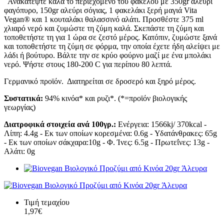
Ανακατέψτε καλά το περιεχόμενο του φακέλου με 350gr αλεύρι
φαγόπυρο, 150gr αλεύρι σόγιας, 1 φακελάκι ξερή μαγιά Vita
Vegan® και 1 κουταλάκι θαλασσινό αλάτι. Προσθέστε 375 ml
χλιαρό νερό και ζυμώστε τη ζύμη καλά. Σκεπάστε τη ζύμη και
τοποθετήστε τη για 1 ώρα σε ζεστό μέρος. Κατόπιν, ζυμώστε ξανά
και τοποθετήστε τη ζύμη σε φόρμα, την οποία έχετε ήδη αλείψει με
λάδι ή βούτυρο. Βάλτε την σε κρύο φούρνο μαζί με ένα μπολάκι
νερό. Ψήστε στους 180-200 C για περίπου 80 λεπτά.
Γερμανικό προϊόν. Διατηρείται σε δροσερό και ξηρό μέρος.
Συστατικά
:
94% κινόα* και ρυζι*. (*=προϊόν βιολογικής
γεωργίας)
Διατροφικά στοιχεία ανά 100γρ.:
Ενέργεια: 1566kj/ 370kcal -
Λίπη: 4.4g - Εκ των οποίων κορεσμένα: 0.6g - Υδατάνθρακες: 65g
- Εκ των οποίων σάκχαρα:10g - Φ. Ίνες: 6.5g - Πρωτεΐνες: 13g -
Αλάτι: 0g
Τιμή τεμαχίου
1,97€