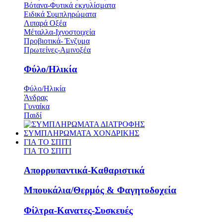
Βότανα-Φυτικά εκχυλίσματα
Ειδικά Συμπληρώματα
Λιπαρά Οξέα
Μέταλλα-Ιχνοστοιχεία
Προβιοτικά- Ένζυμα
Πρωτείνες-Αμινοξέα
Φύλο/Ηλικία
Φύλο/Ηλικία
Άνδρας
Γυναίκα
Παιδί
ΣΥΜΠΛΗΡΩΜΑΤΑ ΧΟΝΔΡΙΚΗΣ
ΓΙΑ ΤΟ ΣΠΙΤΙ
ΓΙΑ ΤΟ ΣΠΙΤΙ
Απορρυπαντικά-Καθαριστικά
Μπουκάλια/Θερμός & Φαγητοδοχεία
Φίλτρα-Κανατες-Συσκευές