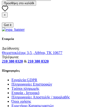
Προσθήκη στο καλάθι
×
Got it
Εταιρεία
Διεύθυνση:
Θεμιστοκλέους 3-5 , Αθήνα, ΤΚ 10677
Τηλέφωνα:
210 380 0320
&
210 380 8320
Πληροφορίες
Εργαλεία GDPR
Πληροφορίες Επιστροφών
Τρόποι πληρωμής
Εταιρία - Ιστορικό
Πληροφορίες Αποστολής / παραλαβής
Όροι χρήσης
Ευρετήριο Κατασκευαστών