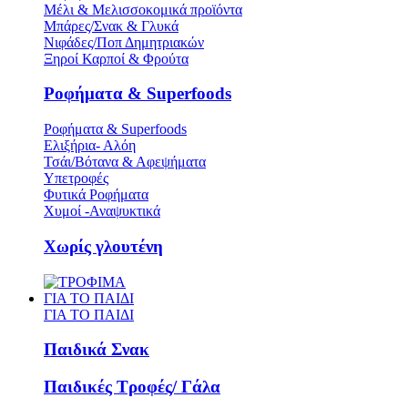
Μέλι & Μελισσοκομικά προϊόντα
Μπάρες/Σνακ & Γλυκά
Νιφάδες/Ποπ Δημητριακών
Ξηροί Καρποί & Φρούτα
Ροφήματα & Superfoods
Ροφήματα & Superfoods
Ελιξήρια- Αλόη
Τσάι/Βότανα & Αφεψήματα
Υπετροφές
Φυτικά Ροφήματα
Χυμοί -Αναψυκτικά
Χωρίς γλουτένη
ΓΙΑ ΤΟ ΠΑΙΔΙ
ΓΙΑ ΤΟ ΠΑΙΔΙ
Παιδικά Σνακ
Παιδικές Τροφές/ Γάλα