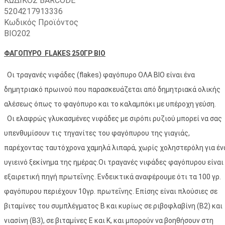
ΚΩΔΙΚΟΣ BARCODE
5204217913336
Κωδικός Προϊόντος
ΒΙΟ202
ΦΑΓΟΠΥΡΟ FLΑΚΕS 250ΓΡ ΒΙΟ
Οι τραγανές νιφάδες (flakes) φαγόπυρο ΟΛΑ ΒΙΟ είναι ένα
δημητριακό πρωινού που παρασκευάζεται από δημητριακά ολικής
αλέσεως όπως το φαγόπυρο και το καλαμπόκι με υπέροχη γεύση.
Οι ελαφρώς γλυκασμένες νιφάδες με σιρόπι ρυζιού μπορεί να σας
υπενθυμίσουν τις τηγανίτες του φαγόπυρου της γιαγιάς,
παρέχοντας ταυτόχρονα χαμηλά λιπαρά, χωρίς χοληστερόλη για έν
υγιεινό ξεκίνημα της ημέρας.Οι τραγανές νιφάδες φαγόπυρου είναι
εξαιρετική πηγή πρωτεΐνης. Ενδεικτικά αναφέρουμε ότι τα 100 γρ.
φαγόπυρου περιέχουν 10γρ. πρωτεΐνης. Επίσης είναι πλούσιες σε
βιταμίνες του συμπλέγματος Β και κυρίως σε ριβοφλαβίνη (Β2) και
νιασίνη (Β3), σε βιταμίνες Ε και Κ, και μπορούν να βοηθήσουν στη