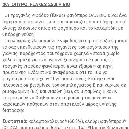
ΦΑΓΟΠΥΡΟ FLΑΚΕS 250ΓΡ ΒΙΟ
Οι τραγανές νιφάδες (flakes) φαγόπυρο ΟΛΑ ΒΙΟ είναι ένα
δημητριακό πρωινού που παρασκευάζεται από δημητριακά
ολικής αλέσεως όπως το φαγόπυρο και το καλαμπόκι με
υπέροχη γεύση.
Οι ελαφρώς γλυκασμένες νιφάδες με σιρόπι ρυζιού μπορε
να σας υπενθυμίσουν τις τηγανίτες του φαγόπυρου της
γιαγιάς, παρέχοντας ταυτόχρονα χαμηλά λιπαρά, χωρίς
χοληστερόλη για ένα υγιεινό ξεκίνημα της ημέρας.Οι
τραγανές νιφάδες φαγόπυρου είναι εξαιρετική πηγή
πρωτεΐνης. Ενδεικτικά αναφέρουμε ότι τα 100 γρ.
φαγόπυρου περιέχουν 10γρ. πρωτεΐνης. Επίσης είναι
πλούσιες σε βιταμίνες του συμπλέγματος Β και κυρίως σε
ριβοφλαβίνη (Β2) και νιασίνη (Β3), σε βιταμίνες Ε και Κ,
και μπορούν να βοηθήσουν στη μείωση του κινδύνου
καρδιακών παθήσεων όταν αποτελούν μέρος υγιεινής
διατροφής.
Συστατικά:
καλαμποκάλευρο* (60,2%), αλεύρι φαγόπυρου*
(32,4%), σιρόπι ρυζιού (6,4%), αλάτι (1%).(*Προϊόν βιολογική