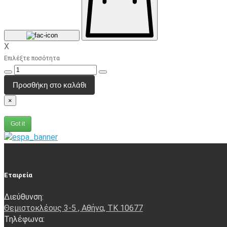
X
Επιλέξτε ποσότητα
Προσθήκη στο καλάθι
×
Got it
Εταιρεία
Διεύθυνση:
Θεμιστοκλέους 3-5 , Αθήνα, ΤΚ 10677
Τηλέφωνα: