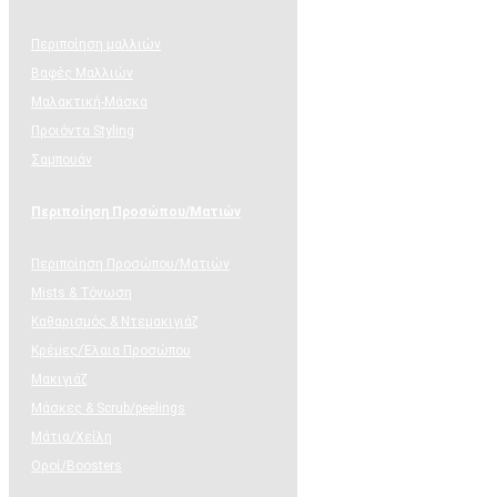
Περιποίηση μαλλιών
Βαφές Μαλλιών
Μαλακτική-Μάσκα
Προιόντα Styling
Σαμπουάν
Περιποίηση Προσώπου/Ματιών
Περιποίηση Προσώπου/Ματιών
Mists & Τόνωση
Καθαρισμός & Ντεμακιγιάζ
Κρέμες/Έλαια Προσώπου
Μακιγιάζ
Μάσκες & Scrub/peelings
Μάτια/Χείλη
Οροί/Boosters