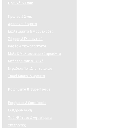
Πρωινό & Σνακ
Πρωινό & Σνακ
Αρτοσκευάσματα
Επαλείμματα & Μαρμελάδες
Ζάχαρη & Γλυκαντικά
Καφές & Υποκατάστατα
Μέλι & Μελισσοκομικά προϊόντα
Μπάρες/Σνακ & Γλυκά
Νιφάδες/Ποπ Δημητριακών
Ξηροί Καρποί & Φρούτα
Ροφήματα & Superfoods
Ροφήματα & Superfoods
Ελιξήρια- Αλόη
Τσάι/Βότανα & Αφεψήματα
Υπετροφές