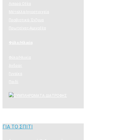
Λιπαρά Οξέα
Μέταλλα-Ιχνοστοιχεία
Προβιοτικά- Ένζυμα
Πρωτείνες-Αμινοξέα
Φύλο/Ηλικία
Φύλο/Ηλικία
Άνδρας
Γυναίκα
Παιδί
ΣΥΜΠΛΗΡΩΜΑΤΑ ΧΟΝΔΡΙΚΗΣ
ΓΙΑ ΤΟ ΣΠΙΤΙ
ΓΙΑ ΤΟ ΣΠΙΤΙ