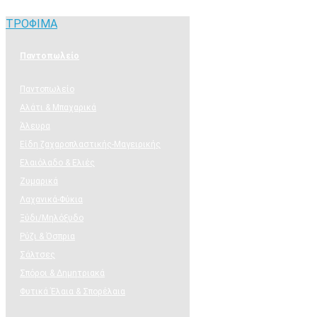
ΤΡΟΦΙΜΑ
ΤΡΟΦΙΜΑ
Παντοπωλείο
Παντοπωλείο
Αλάτι & Μπαχαρικά
Άλευρα
Είδη ζαχαροπλαστικής-Μαγειρικής
Ελαιόλαδο & Ελιές
Ζυμαρικά
Λαχανικά-Φύκια
Ξύδι/Μηλόξυδο
Ρύζι & Όσπρια
Σάλτσες
Σπόροι & Δημητριακά
Φυτικά Έλαια & Σπορέλαια