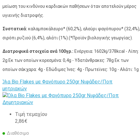
μείωση του κινδύνου καρδιακών παθήσεων όταν αποτελούν μέρος
υγιεινής διατροφής.
Συστατικά:
καλαμποκάλευρο* (60,2%), αλεύρι φαγόπυρου* (32,4%)
σιρόπι ρυζιού (6,4%), αλάτι (1%).(*Προϊόν βιολογικής γεωργίας).
Διατροφικά στοιχεία ανά 100γρ.:
Ενέργεια: 1602kj/378kcal - Λίπη:
2g Εκ των οποίων κορεσμένα: 0,4g - Υδατάνθρακες: 78g Εκ των
οποίων σάκχαρα: 4g - Εδώδιμες Ίνες: 4g - Πρωτεϊνες: 10g - Αλάτι: 1g
Τιμή τεμαχίου
2,86€
Διαθέσιμο