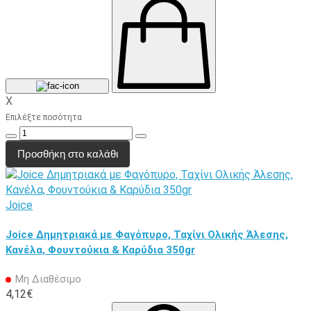
X
Επιλέξτε ποσότητα
Προσθήκη στο καλάθι
Joice
Joice Δημητριακά με Φαγόπυρο, Ταχίνι Ολικής Άλεσης,
Κανέλα, Φουντούκια & Καρύδια 350gr
Μη Διαθέσιμο
4,12€