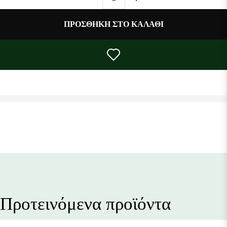
Ανάλωση πριν από: βλ. συσκευασία.
ΠΡΟΣΘΉΚΗ ΣΤΟ ΚΑΛΆΘΙ
Χρήση:
Διαλύετε 1 κύβο λαχανικών Rapuzel σε 500ml νερό. Το
πίνετε ως ζωμό ή το χρησιμοποιείτε για σούπες, σάλτσες, μαγειρευτά,
σε ρύζι ή noodles.
Πιστοποίηση: AT-402
Βάρος: 84g (8 τεμάχια)
Προϊόν Rapunzel - Γερμανία
Προτεινόμενα προϊόντα