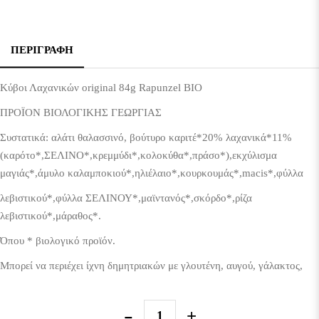
ΠΕΡΙΓΡΑΦΉ
Κύβοι Λαχανικών original 84g Rapunzel ΒΙΟ
ΠΡΟΪΟΝ ΒΙΟΛΟΓΙΚΗΣ ΓΕΩΡΓΙΑΣ
Συστατικά: αλάτι θαλασσινό, βούτυρο καριτέ*20% λαχανικά*11%
(καρότο*,ΣΕΛΙΝΟ*,κρεμμύδι*,κολοκύθα*,πράσο*),εκχύλισμα
μαγιάς*,άμυλο καλαμποκιού*,ηλιέλαιο*,κουρκουμάς*,macis*,φύλλα
λεβιστικού*,φύλλα ΣΕΛΙΝΟΥ*,μαϊντανός*,σκόρδο*,ρίζα
λεβιστικού*,μάραθος*.
Όπου * βιολογικό προϊόν.
Μπορεί να περιέχει ίχνη δημητριακών με γλουτένη, αυγού, γάλακτος,
σόγιας & μουστάρδας.
Διατηρείται σε δροσερό & ξηρό μέρος.