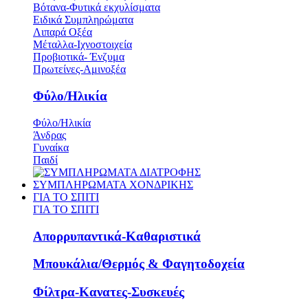
Βότανα-Φυτικά εκχυλίσματα
Ειδικά Συμπληρώματα
Λιπαρά Οξέα
Μέταλλα-Ιχνοστοιχεία
Προβιοτικά- Ένζυμα
Πρωτείνες-Αμινοξέα
Φύλο/Ηλικία
Φύλο/Ηλικία
Άνδρας
Γυναίκα
Παιδί
ΣΥΜΠΛΗΡΩΜΑΤΑ ΧΟΝΔΡΙΚΗΣ
ΓΙΑ ΤΟ ΣΠΙΤΙ
ΓΙΑ ΤΟ ΣΠΙΤΙ
Απορρυπαντικά-Καθαριστικά
Μπουκάλια/Θερμός & Φαγητοδοχεία
Φίλτρα-Κανατες-Συσκευές