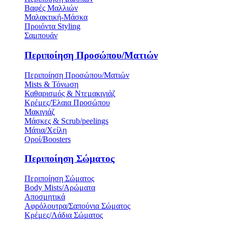
Βαφές Μαλλιών
Μαλακτική-Μάσκα
Προιόντα Styling
Σαμπουάν
Περιποίηση Προσώπου/Ματιών
Περιποίηση Προσώπου/Ματιών
Mists & Τόνωση
Καθαρισμός & Ντεμακιγιάζ
Κρέμες/Έλαια Προσώπου
Μακιγιάζ
Μάσκες & Scrub/peelings
Μάτια/Χείλη
Οροί/Boosters
Περιποίηση Σώματος
Περιποίηση Σώματος
Body Mists/Αρώματα
Αποσμητικά
Αφρόλουτρα/Σαπούνια Σώματος
Κρέμες/Λάδια Σώματος