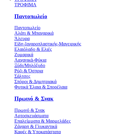
ΤΡΟΦΙΜΑ
Παντοπωλείο
Παντοπωλείο
Αλάτι & Μπαχαρικά
Άλευρα
Είδη ζαχαροπλαστικής-Μαγειρικής
Ελαιόλαδο & Ελιές
Ζυμαρικά
Λαχανικά-Φύκια
Ξύδι/Μηλόξυδο
Ρύζι & Όσπρια
Σάλτσες
Σπόροι & Δημητριακά
Φυτικά Έλαια & Σπορέλαια
Πρωινό & Σνακ
Πρωινό & Σνακ
Αρτοσκευάσματα
Επαλείμματα & Μαρμελάδες
Ζάχαρη & Γλυκαντικά
Καφές & Υποκατάστατα