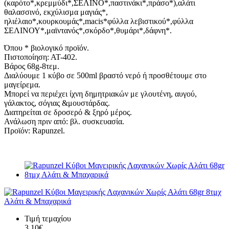
(καρότο*,κρεμμύδι*,ΣΕΛΙΝΟ*,παστινάκι*,πράσο*),αλάτι
θαλασσινό, εκχύλισμα μαγιάς*,
ηλιέλαιο*,κουρκουμάς*,macis*φύλλα λεβιστικού*,φύλλα
ΣΕΛΙΝΟΥ*,μαϊντανός*,σκόρδο*,θυμάρι*,δάφνη*.
Όπου * βιολογικό προϊόν.
Πιστοποίηση: ΑΤ-402.
Βάρος 68g-8τεμ.
Διαλύουμε 1 κύβο σε 500ml βραστό νερό ή προσθέτουμε στο
μαγείρεμα.
Μπορεί να περιέχει ίχνη δημητριακών με γλουτένη, αυγού,
γάλακτος, σόγιας &μουστάρδας.
Διατηρείται σε δροσερό & ξηρό μέρος.
Ανάλωση πριν από: βλ. συσκευασία.
Προϊόν: Rapunzel.
Τιμή τεμαχίου
3,10€