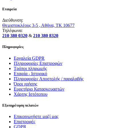
Εταιρεία
Διεύθυνση:
Θεμιστοκλέους 3-5 , Αθήνα, ΤΚ 10677
Τηλέφωνα:
210 380 0320
&
210 380 8320
Πληροφορίες
Εργαλεία GDPR
Πληροφορίες Επιστροφών
Τρόποι πληρωμής
Εταιρία - Ιστορικό
Πληροφορίες Αποστολής / παραλαβής
Όροι χρήσης
Ευρετήριο Κατασκευαστών
Χάρτης Ιστότοπου
Εξυπηρέτηση πελατών
Επικοινωνήστε μαζί μας
Επιστροφές
GDPR