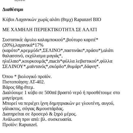
Διαθέσιμο
Κύβοι Λαχανικών χωρίς αλάτι (8τμχ) Rapunzel BIO
ΜΕ ΧΑΜΗΛΗ ΠΕΡΙΕΚΤΙΚΟΤΗΤΑ ΣΕ ΑΛΑΤΙ
Συστατικά: άμυλο καλαμποκιού*,βούτυρο καριτέ*
(20%),λαχανικά*17%
(καρότο*,κρεμμύδι*,ΣΕΛΙΝΟ*,παστινάκι*,πράσο*),αλάτι
θαλασσινό, εκχύλισμα μαγιάς*,
ηλιέλαιο*,κουρκουμάς*,macis*φύλλα λεβιστικού*,φύλλα
ΣΕΛΙΝΟΥ*,μαϊντανός*,σκόρδο*,θυμάρι*,δάφνη*.
Όπου * βιολογικό προϊόν.
Πιστοποίηση: ΑΤ-402.
Βάρος 68g-8τεμ.
Διαλύουμε 1 κύβο σε 500ml βραστό νερό ή προσθέτουμε στο
μαγείρεμα.
Μπορεί να περιέχει ίχνη δημητριακών με γλουτένη, αυγού,
γάλακτος, σόγιας &μουστάρδας.
Διατηρείται σε δροσερό & ξηρό μέρος.
Ανάλωση πριν από: βλ. συσκευασία.
Προϊόν: Rapunzel.