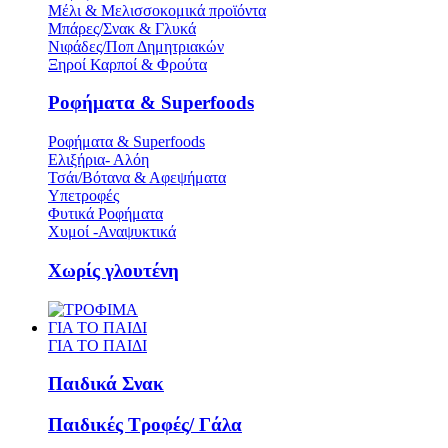
Μέλι & Μελισσοκομικά προϊόντα
Μπάρες/Σνακ & Γλυκά
Νιφάδες/Ποπ Δημητριακών
Ξηροί Καρποί & Φρούτα
Ροφήματα & Superfoods
Ροφήματα & Superfoods
Ελιξήρια- Αλόη
Τσάι/Βότανα & Αφεψήματα
Υπετροφές
Φυτικά Ροφήματα
Χυμοί -Αναψυκτικά
Χωρίς γλουτένη
ΓΙΑ ΤΟ ΠΑΙΔΙ
ΓΙΑ ΤΟ ΠΑΙΔΙ
Παιδικά Σνακ
Παιδικές Τροφές/ Γάλα