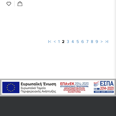
|<
<
1
2
3
4
5
6
7
8
9
>
>|