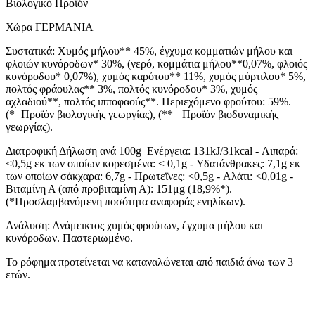
Βιολογικό Προϊόν
Χώρα ΓΕΡΜΑΝΙΑ
Συστατικά: Χυμός μήλου** 45%, έγχυμα κομματιών μήλου και
φλοιών κυνόροδων* 30%, (νερό, κομμάτια μήλου**0,07%, φλοιός
κυνόροδου* 0,07%), χυμός καρότου** 11%, χυμός μύρτιλου* 5%,
πολτός φράουλας** 3%, πολτός κυνόροδου* 3%, χυμός
αχλαδιού**, πολτός ιπποφαούς**. Περιεχόμενο φρούτου: 59%.
(*=Προϊόν βιολογικής γεωργίας), (**= Προϊόν βιοδυναμικής
γεωργίας).
Διατροφική Δήλωση ανά 100
g
Ενέργεια: 131
kJ
/31
kcal
- Λιπαρά:
<0,5
g
εκ των οποίων κορεσμένα: < 0,1
g
- Υδατάνθρακες: 7,1
g
εκ
των οποίων σάκχαρα: 6,7
g
- Πρωτεΐνες: <0,5
g
- Αλάτι: <0,01
g
-
Βιταμίνη Α (από προβιταμίνη Α): 151μ
g
(18,9%*).
(*Προσλαμβανόμενη ποσότητα αναφοράς ενηλίκων).
Ανάλυση: Ανάμεικτος χυμός φρούτων, έγχυμα μήλου και
κυνόροδων. Παστεριωμένο.
Το ρόφημα προτείνεται να καταναλώνεται από παιδιά άνω των 3
ετών.