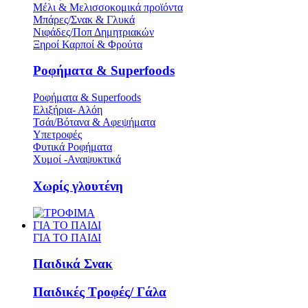
Μέλι & Μελισσοκομικά προϊόντα
Μπάρες/Σνακ & Γλυκά
Νιφάδες/Ποπ Δημητριακών
Ξηροί Καρποί & Φρούτα
Ροφήματα & Superfoods
Ροφήματα & Superfoods
Ελιξήρια- Αλόη
Τσάι/Βότανα & Αφεψήματα
Υπετροφές
Φυτικά Ροφήματα
Χυμοί -Αναψυκτικά
Χωρίς γλουτένη
ΓΙΑ ΤΟ ΠΑΙΔΙ
ΓΙΑ ΤΟ ΠΑΙΔΙ
Παιδικά Σνακ
Παιδικές Τροφές/ Γάλα