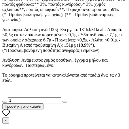
πολτός φράουλας** 3%, πολτός κυνόροδου* 3%, χυμός
αχλαδιού**, πολτός ιπποφαούς**. Περιεχόμενο φρούτου: 59%.
(*=Προϊόν βιολογικής γεωργίας), (**= Προϊόν βιοδυναμικής
γεωργίας).
Διατροφική Δήλωση ανά 100
g
Ενέργεια: 131
kJ
/31
kcal
- Λιπαρά:
<0,5
g
εκ των οποίων κορεσμένα: < 0,1
g
- Υδατάνθρακες: 7,1
g
εκ
των οποίων σάκχαρα: 6,7
g
- Πρωτεΐνες: <0,5
g
- Αλάτι: <0,01
g
-
Βιταμίνη Α (από προβιταμίνη Α): 151μ
g
(18,9%*).
(*Προσλαμβανόμενη ποσότητα αναφοράς ενηλίκων).
Ανάλυση: Ανάμεικτος χυμός φρούτων, έγχυμα μήλου και
κυνόροδων. Παστεριωμένο.
Το ρόφημα προτείνεται να καταναλώνεται από παιδιά άνω των 3
ετών.
Προσθήκη στο καλάθι
×