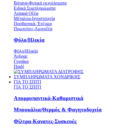
Βότανα-Φυτικά εκχυλίσματα
Ειδικά Συμπληρώματα
Λιπαρά Οξέα
Μέταλλα-Ιχνοστοιχεία
Προβιοτικά- Ένζυμα
Πρωτείνες-Αμινοξέα
Φύλο/Ηλικία
Φύλο/Ηλικία
Άνδρας
Γυναίκα
Παιδί
ΣΥΜΠΛΗΡΩΜΑΤΑ ΧΟΝΔΡΙΚΗΣ
ΓΙΑ ΤΟ ΣΠΙΤΙ
ΓΙΑ ΤΟ ΣΠΙΤΙ
Απορρυπαντικά-Καθαριστικά
Μπουκάλια/Θερμός & Φαγητοδοχεία
Φίλτρα-Κανατες-Συσκευές