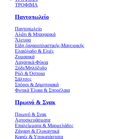
ΤΡΟΦΙΜΑ
Παντοπωλείο
Παντοπωλείο
Αλάτι & Μπαχαρικά
Άλευρα
Είδη ζαχαροπλαστικής-Μαγειρικής
Ελαιόλαδο & Ελιές
Ζυμαρικά
Λαχανικά-Φύκια
Ξύδι/Μηλόξυδο
Ρύζι & Όσπρια
Σάλτσες
Σπόροι & Δημητριακά
Φυτικά Έλαια & Σπορέλαια
Πρωινό & Σνακ
Πρωινό & Σνακ
Αρτοσκευάσματα
Επαλείμματα & Μαρμελάδες
Ζάχαρη & Γλυκαντικά
Καφές & Υποκατάστατα