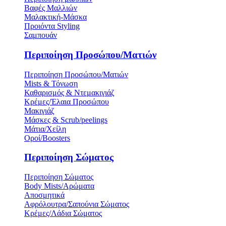
Βαφές Μαλλιών
Μαλακτική-Μάσκα
Προιόντα Styling
Σαμπουάν
Περιποίηση Προσώπου/Ματιών
Περιποίηση Προσώπου/Ματιών
Mists & Τόνωση
Καθαρισμός & Ντεμακιγιάζ
Κρέμες/Έλαια Προσώπου
Μακιγιάζ
Μάσκες & Scrub/peelings
Μάτια/Χείλη
Οροί/Boosters
Περιποίηση Σώματος
Περιποίηση Σώματος
Body Mists/Αρώματα
Αποσμητικά
Αφρόλουτρα/Σαπούνια Σώματος
Κρέμες/Λάδια Σώματος