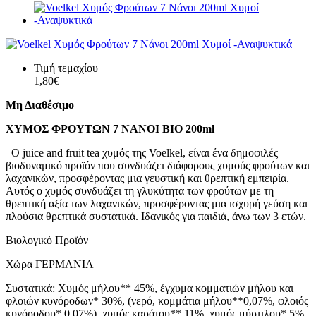
Τιμή τεμαχίου
1,80€
Μη Διαθέσιμο
ΧΥΜΟΣ ΦΡΟΥΤΩΝ 7 ΝΑΝΟΙ BIO 200ml
Ο juice and fruit tea χυμός της Voelkel, είναι ένα δημοφιλές
βιοδυναμικό προϊόν που συνδυάζει διάφορους χυμούς φρούτων και
λαχανικών, προσφέροντας μια γευστική και θρεπτική εμπειρία.
Αυτός ο χυμός συνδυάζει τη γλυκύτητα των φρούτων με τη
θρεπτική αξία των λαχανικών, προσφέροντας μια ισχυρή γεύση και
πλούσια θρεπτικά συστατικά. Ιδανικός για παιδιά, άνω των 3 ετών.
Βιολογικό Προϊόν
Χώρα ΓΕΡΜΑΝΙΑ
Συστατικά: Χυμός μήλου** 45%, έγχυμα κομματιών μήλου και
φλοιών κυνόροδων* 30%, (νερό, κομμάτια μήλου**0,07%, φλοιός
κυνόροδου* 0,07%), χυμός καρότου** 11%, χυμός μύρτιλου* 5%,