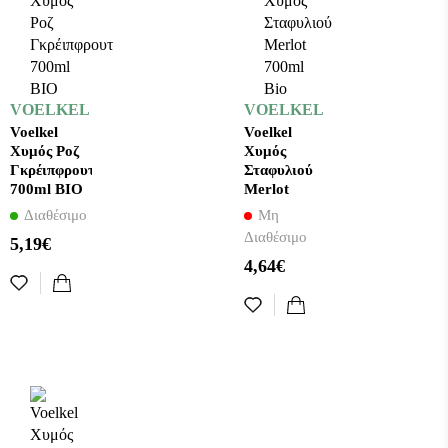
VOELKEL
VOELKEL
Voelkel
Voelkel
Χυμός Ροζ
Χυμός
Γκρέιπφρουτ
Σταφυλιού
700ml ΒΙΟ
Merlot
700ml Bio
Διαθέσιμο
Μη
Διαθέσιμο
5,19€
4,64€