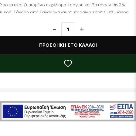
Συστατικά: Ζυμωμένο εκχύλισμα τσαγιού και βοτάνων 96,2%
(νερό, ζάχαρη από ζαχαροκάλαμο*, πράσινο τσάι* 0,2%, μαύρο
τσάι* 0,05%, φύλλα ματέ*, άνθη λάιμ*, λουίζα*, άνθη
αραβοσίτου*, μελισσόχορτο*, μέντα*, τσουκνίδα*, άνθη
σαμπούκου*, φύλλα σμέουρου*, άνθη καλέντουλας*, φύλλα
βατόμουρου*, ρίζα γλυκόριζας*, κολλiτσίδα*, καλλιέργεια
ΠΡΟΣΘΉΚΗ ΣΤΟ ΚΑΛΆΘΙ
κομπούχα), χυμός λάιμ* 2%, χυμός τζίντζερ* 1,8% (τζίντζερ*,
συμπυκνωμένος χυμός λεμονιού*),ανθρακικό οξύ.
Διατροφική Δήλωση ανά 100
g
Ενέργεια: 76
kJ
/18
kcal
- Λιπαρά:
<0,5
g
εκ των οποίων κορεσμένα: < 0,1
g
- Υδατάνθρακες: 4,6
g
εκ των οποίων σάκχαρα: 4,6
g
- Πρωτεΐνες:< 0,5
g
- Αλάτι: <
0,01
g