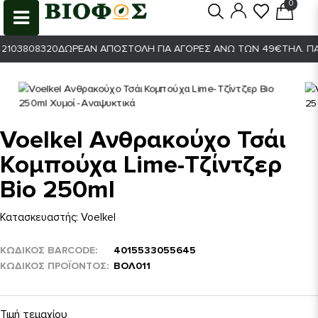
0
0
103808320
ΔΩΡΕΆΝ ΑΠΟΣΤΟΛΉ ΓΙΑ ΑΓΟΡΈΣ ΆΝΩ ΤΩΝ 49€
ΤΗΛ. ΠΑΡ
Voelkel Ανθρακούχο Τσάι
Κομπούχα Lime-Τζίντζερ
Bio 250ml
Κατασκευαστής:
Voelkel
ΚΩΔΙΚΟΣ BARCODE
4015533055645
ΚΩΔΙΚΌΣ ΠΡΟΪΌΝΤΟΣ
ΒΟΛ011
Τιμή τεμαχίου