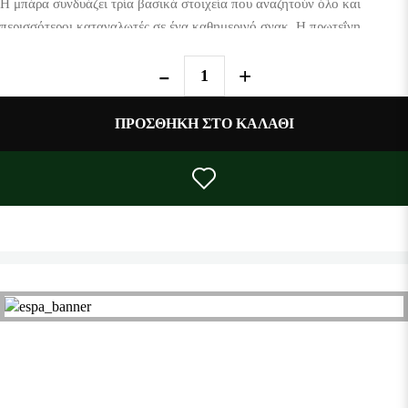
Η μπάρα συνδυάζει τρία βασικά στοιχεία που αναζητούν όλο και
περισσότεροι καταναλωτές σε ένα καθημερινό σνακ. Η πρωτεΐνη
συμβάλλει στη διατήρηση και ανάπτυξη της μυϊκής μάζας, η κρεατίνη
αποτελεί ένα από τα πιο γνωστά συστατικά αθλητικής διατροφής, ενώ
η βρώμη προσφέρει σύνθετους υδατάνθρακες και φυτικές ίνες που
βοηθούν στη μεγαλύτερη αίσθηση κορεσμού. Το αποτέλεσμα είναι μια
ΠΡΟΣΘΉΚΗ ΣΤΟ ΚΑΛΆΘΙ
μπάρα που δεν καλύπτει μόνο τις ανάγκες όσων γυμνάζονται, αλλά
και όσων αναζητούν μια πιο θρεπτική επιλογή μέσα στην ημέρα.
Είτε βρίσκεστε στη δουλειά, στο πανεπιστήμιο, στο γυμναστήριο ή
απλώς αναζητάτε ένα πιο θρεπτικό σνακ μέσα στην ημέρα, η Warrior
Creatine Bar προσφέρει τον ιδανικό συνδυασμό γεύσης, κορεσμού και
λειτουργικότητας.