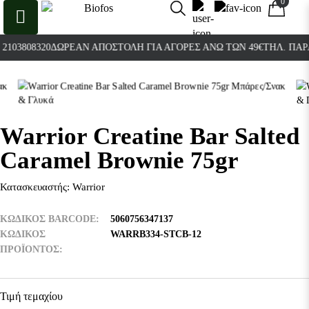
0
0
103808320
ΔΩΡΕΆΝ ΑΠΟΣΤΟΛΉ ΓΙΑ ΑΓΟΡΈΣ ΆΝΩ ΤΩΝ 49€
ΤΗΛ. ΠΑΡΑΓ
Warrior Creatine Bar Salted
Caramel Brownie 75gr
Κατασκευαστής:
Warrior
ΚΩΔΙΚΟΣ BARCODE
5060756347137
ΚΩΔΙΚΌΣ
WARRB334-STCB-12
ΠΡΟΪΌΝΤΟΣ
Τιμή τεμαχίου