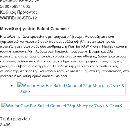
ΚΩΔΙΚΟΣ BARCODE
5060756341005
Κωδικός Προϊόντος
WARRB198-STC-12
Μοναδική γεύση Salted Caramele
Η απόλυτη μπάρα πρωτεΐνης με πραγματική βρώμη. 
Αν αναζητάτε ένα 
χορταστικό και γευστικό σνακ που συνδυάζει υψηλή περιεκτικότητα σε 
πρωτεΐνη με ποιοτικούς υδατάνθρακες, η 
Warrior RAW Protein Flapjack
 είναι η 
ιδανική επιλογή. Με πλούσια υφή flapjack, πραγματική βρώμη και 20g 
πρωτεΐνης ανά μπάρα, αποτελεί το τέλειο σνακ για αθλητές, δραστήρια άτομα 
και όσους θέλουν να καλύπτουν τις καθημερινές διατροφικές τους ανάγκες 
χωρίς συμβιβασμούς στη γεύση. Η μαλακή υφή flapjack και οι αυθεντικές 
γεύσεις της Warrior την καθιστούν ιδανική για πριν ή μετά την προπόνηση, στο 
γραφείο ή ως καθημερινό σνακ εν κινήσει
Τιμή τεμαχίου
2,49€