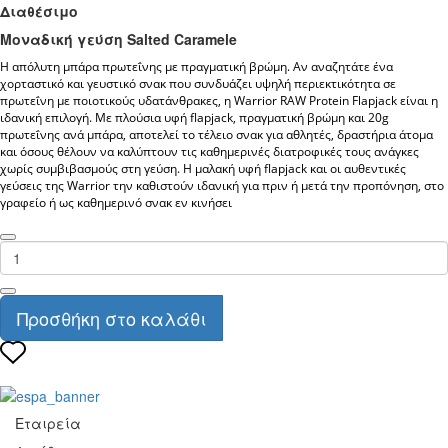
Διαθέσιμο
Μοναδική γεύση Salted Caramele
Η απόλυτη μπάρα πρωτεΐνης με πραγματική βρώμη. 
Αν αναζητάτε ένα 
χορταστικό και γευστικό σνακ που συνδυάζει υψηλή περιεκτικότητα σε 
πρωτεΐνη με ποιοτικούς υδατάνθρακες, η 
Warrior RAW Protein Flapjack
 είναι η 
ιδανική επιλογή. Με πλούσια υφή flapjack, πραγματική βρώμη και 20g 
πρωτεΐνης ανά μπάρα, αποτελεί το τέλειο σνακ για αθλητές, δραστήρια άτομα 
και όσους θέλουν να καλύπτουν τις καθημερινές διατροφικές τους ανάγκες 
χωρίς συμβιβασμούς στη γεύση. Η μαλακή υφή flapjack και οι αυθεντικές 
γεύσεις της Warrior την καθιστούν ιδανική για πριν ή μετά την προπόνηση, στο 
γραφείο ή ως καθημερινό σνακ εν κινήσει
Προσθήκη στο καλάθι
Εταιρεία