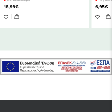
***% NRV: θρεπτικές τιμές αναφοράς
18,99€
6,95€
Ισομαλτουλόζη (*) - εκχύλισμα Maqui (Aristotelia chilensis ΜοΙ.
Stuntz, fructus) τιτλοποιημένη στο 36% σε ολικές πολυφαινόλες
και σε 25% σε δρυφινιδινικά ανθοκυανοσίδια (18% εκχύλισμα
στο τελικό προϊόν) - Μαλτοδεξτρίνη - Αντιπηκτικός
παράγοντας: στεατικό μαγνήσιο - Βιταμίνη Ε (Ο-άλφα-
τοκοφερόλη οξικό) - Βιταμίνη Β5 (D-παντοθενικό ασβέστιο) -
Πτητική ζελατίνη. (*) η ισομαλτουλόζη είναι πηγή γλυκόζης και
φρουκτόζης.
Μπορεί να περιέχει ίχνη γάλακτος, αυγών, σόγιας.